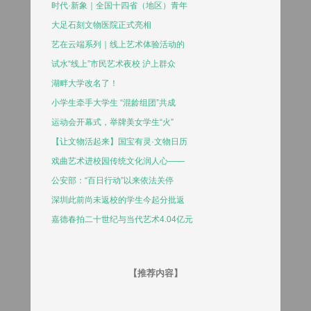
时代·新象｜全国十四省（地区）青年
大足石刻文物医院正式亮相
艺在云端系列｜线上艺术体验活动的
试水“线上”市民艺术夜校 沪上群众
湖畔大学改名了！
小学生牵手大学生 “混龄组团”共成
运动会开幕式，举牌美女学生“火”
【让文物活起来】国宝有灵·文物日历
戏曲艺术进校园传统文化润人心——
公安部：“百日行动”以来依法关停
深圳此前尚未返校的学生今起分批返
嘉德春拍二十世纪与当代艺术4.04亿元
【推荐内容】