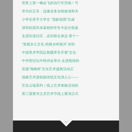
世界上第一辆会飞的自行车亮相！可
华为任正非：边缘业务全线收缩和关
小学生牵手大学生 “混龄组团”共成
深圳此前尚未返校的学生今起分批返
走进街道社区，走到群众身边 第十一
“发掘乡土文化·助推乡村振兴”乡韵
中国美术学院赴新疆库车开展“文化
中华世纪坛中秋诗会举办 走进敦煌的
首届“海峡杯”文化艺术盛典活动正
戏曲艺术进校园传统文化润人心——
艺在云端系列｜线上艺术体验活动的
第三届黄河之滨艺术节线上展演正式