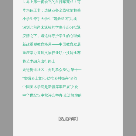
世界上第一辆会飞的自行车亮相！可
华为任正非：边缘业务全线收缩和关
小学生牵手大学生 “混龄组团”共成
深圳此前尚未返校的学生今起分批返
疫情之下，请这样守护学生的心理健
新政重塑教育格局——中国教育发展
重庆举办首届文物行业职业技能比赛
将艺术融入出行路上
走进街道社区，走到群众身边 第十一
“发掘乡土文化·助推乡村振兴”乡韵
中国美术学院赴新疆库车开展“文化
中华世纪坛中秋诗会举办 走进敦煌的
【热点内容】