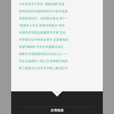
小学生牵手大学生 “混龄组团”共成
深圳此前尚未返校的学生今起分批返
走进街道社区，走到群众身边 第十一
“发掘乡土文化·助推乡村振兴”乡韵
中国美术学院赴新疆库车开展“文化
中华世纪坛中秋诗会举办 走进敦煌的
首届“海峡杯”文化艺术盛典活动正
戏曲艺术进校园传统文化润人心——
艺在云端系列｜线上艺术体验活动的
第三届黄河之滨艺术节线上展演正式
友情链接