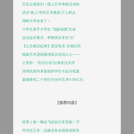
艺在云端系列｜线上艺术体验活动的
试水“线上”市民艺术夜校 沪上群众
湖畔大学改名了！
小学生牵手大学生 “混龄组团”共成
运动会开幕式，举牌美女学生“火”
【让文物活起来】国宝有灵·文物日历
戏曲艺术进校园传统文化润人心——
公安部：“百日行动”以来依法关停
深圳此前尚未返校的学生今起分批返
嘉德春拍二十世纪与当代艺术4.04亿元
【推荐内容】
世界上第一辆会飞的自行车亮相！可
华为任正非：边缘业务全线收缩和关