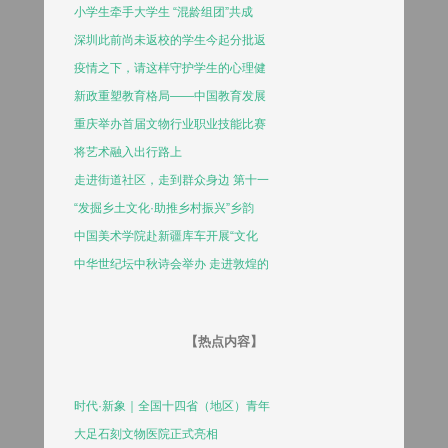
小学生牵手大学生 “混龄组团”共成
深圳此前尚未返校的学生今起分批返
疫情之下，请这样守护学生的心理健
新政重塑教育格局——中国教育发展
重庆举办首届文物行业职业技能比赛
将艺术融入出行路上
走进街道社区，走到群众身边 第十一
“发掘乡土文化·助推乡村振兴”乡韵
中国美术学院赴新疆库车开展“文化
中华世纪坛中秋诗会举办 走进敦煌的
【热点内容】
时代·新象｜全国十四省（地区）青年
大足石刻文物医院正式亮相