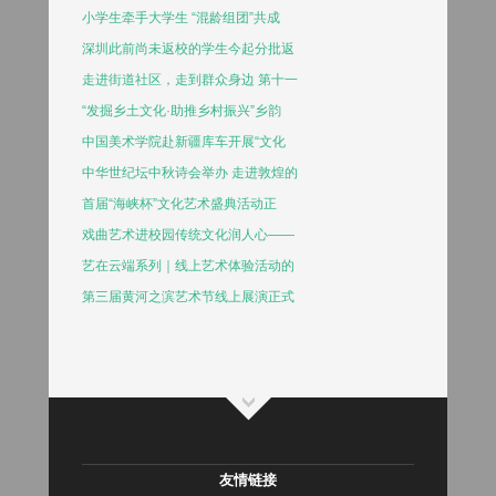
小学生牵手大学生 “混龄组团”共成
深圳此前尚未返校的学生今起分批返
走进街道社区，走到群众身边 第十一
“发掘乡土文化·助推乡村振兴”乡韵
中国美术学院赴新疆库车开展“文化
中华世纪坛中秋诗会举办 走进敦煌的
首届“海峡杯”文化艺术盛典活动正
戏曲艺术进校园传统文化润人心——
艺在云端系列｜线上艺术体验活动的
第三届黄河之滨艺术节线上展演正式
友情链接