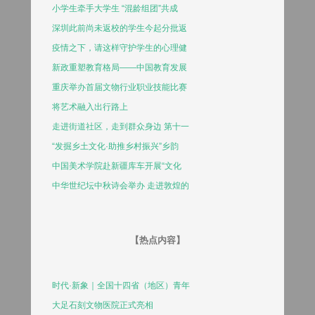
小学生牵手大学生 “混龄组团”共成
深圳此前尚未返校的学生今起分批返
疫情之下，请这样守护学生的心理健
新政重塑教育格局——中国教育发展
重庆举办首届文物行业职业技能比赛
将艺术融入出行路上
走进街道社区，走到群众身边 第十一
“发掘乡土文化·助推乡村振兴”乡韵
中国美术学院赴新疆库车开展“文化
中华世纪坛中秋诗会举办 走进敦煌的
【热点内容】
时代·新象｜全国十四省（地区）青年
大足石刻文物医院正式亮相