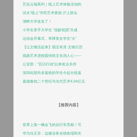
艺在云端系列｜线上艺术体验活动的
试水“线上”市民艺术夜校 沪上群众
湖畔大学改名了！
小学生牵手大学生 “混龄组团”共成
运动会开幕式，举牌美女学生“火”
【让文物活起来】国宝有灵·文物日历
戏曲艺术进校园传统文化润人心——
公安部：“百日行动”以来依法关停
深圳此前尚未返校的学生今起分批返
嘉德春拍二十世纪与当代艺术4.04亿元
【推荐内容】
世界上第一辆会飞的自行车亮相！可
华为任正非：边缘业务全线收缩和关