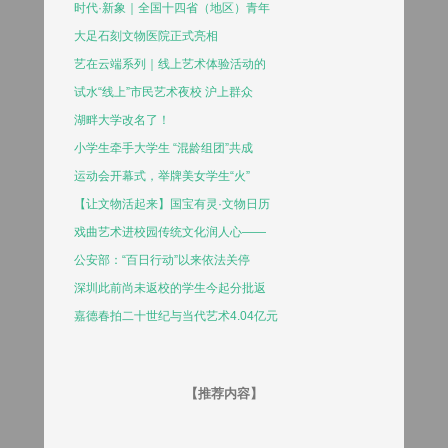
时代·新象｜全国十四省（地区）青年
大足石刻文物医院正式亮相
艺在云端系列｜线上艺术体验活动的
试水“线上”市民艺术夜校 沪上群众
湖畔大学改名了！
小学生牵手大学生 “混龄组团”共成
运动会开幕式，举牌美女学生“火”
【让文物活起来】国宝有灵·文物日历
戏曲艺术进校园传统文化润人心——
公安部：“百日行动”以来依法关停
深圳此前尚未返校的学生今起分批返
嘉德春拍二十世纪与当代艺术4.04亿元
【推荐内容】