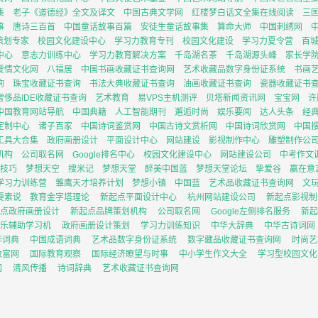
集
老子《道德经》全文及译文
中国古典文学网
红楼梦白话文全集在线阅读
三
事
唐诗三百首
中国童话故事百篇
安徒生童话故事集
算命大师
中国刺绣网
I策划专家
校园文化建设中心
学习力教育专刊
校园文化建设
学习力夏令营
百
中心
意志力训练中心
学习力教育解决方案
千岛湖名茶
千岛湖源头峰
家长学
爱情文化网
八福居
中国书画收藏证书查询网
艺术收藏品数字身份证系统
书画
询
珠宝收藏证书查询
书法大典收藏证书查询
油画收藏证书查询
瓷器收藏证书
奢侈品IDE收藏证书查询
艺术教育
易VPS主机测评
贝塔新闻资讯网
宝宝网
许
中国教育网站导航
中国典籍
人工智能期刊
邂逅时尚
娱乐要闻
达人头条
经
定制中心
诸子百家
中国诗词鉴赏网
中国古诗文赏析网
中国诗词欣赏网
中国
工具大合集
政府画册设计
平面设计中心
网站建设
影视制作中心
雕塑制作公
机构
公司取名网
Google排名中心
校园文化建设中心
网站建设公司
中考作文
技巧
梦想天空
搜米记
梦想天堂
醉美中国蓝
梦想天堂论坛
挚爱谷
赢在意
学习力训练营
雏鹰天才培养计划
梦想小镇
中国蓝
艺术品收藏证书查询网
文
要素说
教育金字塔理论
新起点平面设计中心
杭州网站建设公司
新起点影视制
点政府画册设计
新起点品牌策划机构
公司取名网
Google左侧排名服务
新起
乐辅助学习机
政府画册设计策划
学习力训练知识
中华大辞典
中华古诗词网
华词典
中国成语词典
艺术品数字身份证系统
数字藏品收藏证书查询网
时尚艺
致富网
国际教育观察
国际经济瞭望与时事
中小学生作文大全
学习型校园文化
网
清风传播
诗词辞典
艺术收藏证书查询网