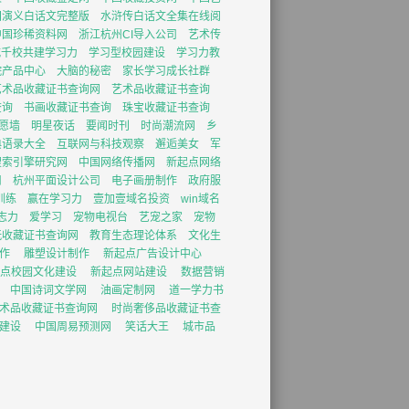
国演义白话文完整版
水浒传白话文全集在线阅
中国珍稀资料网
浙江杭州CI导入公司
艺术传
城千校共建学习力
学习型校园建设
学习力教
院产品中心
大脑的秘密
家长学习成长社群
艺术品收藏证书查询网
艺术品收藏证书查询
查询
书画收藏证书查询
珠宝收藏证书查询
愿墙
明星夜话
要闻时刊
时尚潮流网
乡
典语录大全
互联网与科技观察
邂逅美女
军
搜索引擎研究网
中国网络传播网
新起点网络
司
杭州平面设计公司
电子画册制作
政府服
训练
赢在学习力
壹加壹域名投资
win域名
志力
爱学习
宠物电视台
艺宠之家
宠物
玩收藏证书查询网
教育生态理论体系
文化生
作
雕塑设计制作
新起点广告设计中心
点校园文化建设
新起点网站建设
数据营销
中国诗词文学网
油画定制网
道一学力书
术品收藏证书查询网
时尚奢侈品收藏证书查
建设
中国周易预测网
笑话大王
城市品