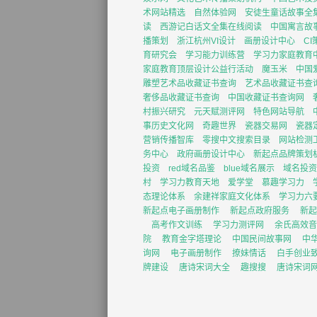
术网站精选
自然体验网
安徒生童话故事全
读
西游记白话文全集在线阅读
中国寓言故
播策划
浙江杭州VI设计
画册设计中心
C
育研究会
学习能力训练营
学习力家庭教育
家庭教育顶层设计公益行活动
魔玉米
中国
雕塑艺术品收藏证书查询
艺术品收藏证书查
奢侈品收藏证书查询
中国收藏证书查询网
村振兴研究
元天赋测评网
特色网站导航
事历史文化网
奇趣世界
瓷器交易网
瓷器
营销传播智库
零搜中文搜索目录
网站检测
务中心
政府画册设计中心
新起点品牌策划
投资
red域名品鉴
blue域名展示
域名投资
村
学习力教育天地
爱学堂
慕趣学习力
态理论体系
余建祥家庭文化体系
学习力六
新起点电子画册制作
新起点政府服务
新起
高考作文训练
学习力测评网
余氏高效音
院
教育金字塔理论
中国民间故事网
中
询网
电子画册制作
撩妹情话
白手创业
牌建设
唐诗宋词大全
趣搜搜
唐诗宋词