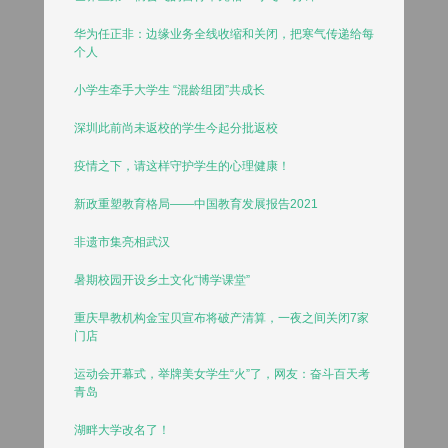
华为任正非：边缘业务全线收缩和关闭，把寒气传递给每
个人
小学生牵手大学生 “混龄组团”共成长
深圳此前尚未返校的学生今起分批返校
疫情之下，请这样守护学生的心理健康！
新政重塑教育格局——中国教育发展报告2021
非遗市集亮相武汉
暑期校园开设乡土文化“博学课堂”
重庆早教机构金宝贝宣布将破产清算，一夜之间关闭7家
门店
运动会开幕式，举牌美女学生“火”了，网友：奋斗百天考
青岛
湖畔大学改名了！