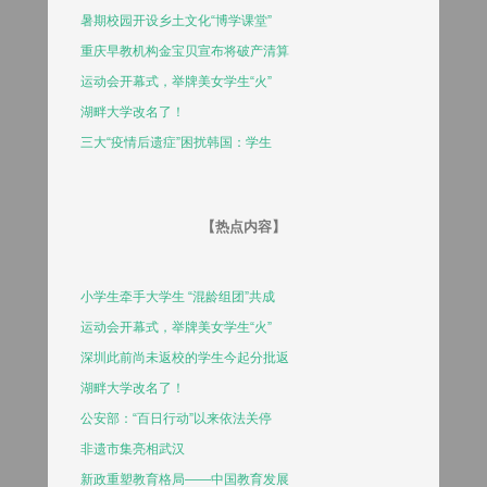
暑期校园开设乡土文化“博学课堂”
重庆早教机构金宝贝宣布将破产清算
运动会开幕式，举牌美女学生“火”
湖畔大学改名了！
三大“疫情后遗症”困扰韩国：学生
【热点内容】
小学生牵手大学生 “混龄组团”共成
运动会开幕式，举牌美女学生“火”
深圳此前尚未返校的学生今起分批返
湖畔大学改名了！
公安部：“百日行动”以来依法关停
非遗市集亮相武汉
新政重塑教育格局——中国教育发展