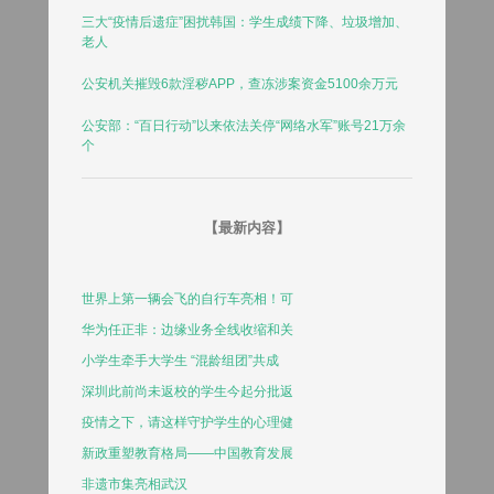
三大“疫情后遗症”困扰韩国：学生成绩下降、垃圾增加、
老人
公安机关摧毁6款淫秽APP，查冻涉案资金5100余万元
公安部：“百日行动”以来依法关停“网络水军”账号21万余
个
【最新内容】
世界上第一辆会飞的自行车亮相！可
华为任正非：边缘业务全线收缩和关
小学生牵手大学生 “混龄组团”共成
深圳此前尚未返校的学生今起分批返
疫情之下，请这样守护学生的心理健
新政重塑教育格局——中国教育发展
非遗市集亮相武汉